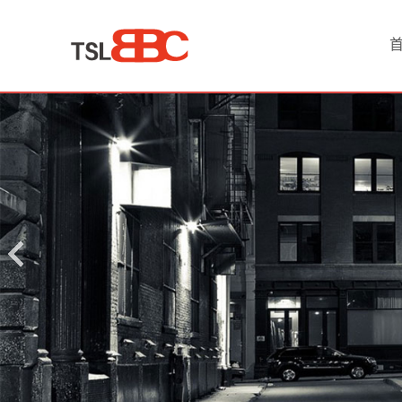
首
页
产
品
中
心
保
洁
月
嫂