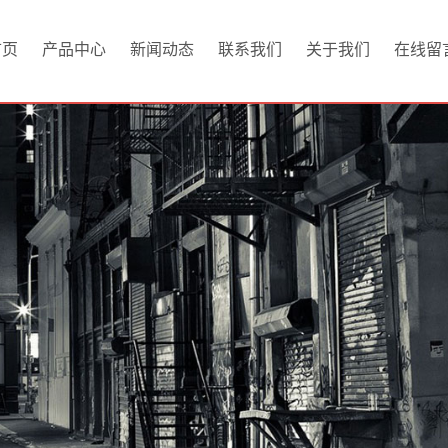
首页
产品中心
新闻动态
联系我们
关于我们
在线留