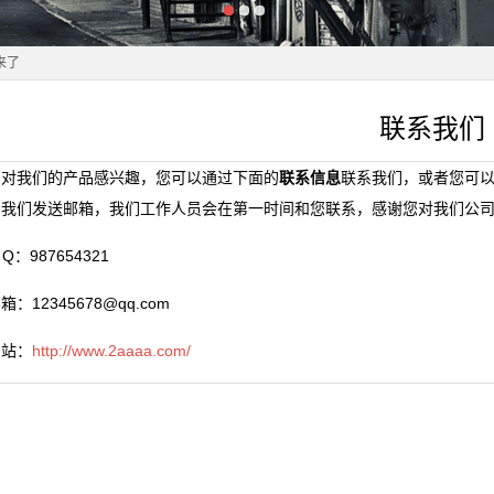
择
来了
温州市财税会计学校
择
联系我们
来了
温州市财税会计学校
您对我们的产品感兴趣，您可以通过下面的
联系信息
联系我们，或者您可
校发布今年特色招生计划
给我们发送邮箱，我们工作人员会在第一时间和您联系，感谢您对我们公
Q：987654321
校发布今年特色招生计划
26年体育、科技特长生
：12345678@qq.com
网站：
http://www.2aaaa.com/
26年体育、科技特长生