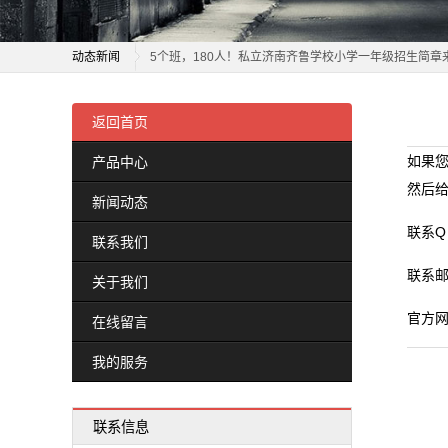
新
济南5所民办学校发布招生简章 3480个招生计划可供选
闻
动态新闻
5个班，180人！私立济南齐鲁学校小学一年级招生简章
动
让每个孩子都有人生出彩的机会 解锁一所“宝藏职校”：
济南5所民办学校发布招生简章 3480个招生计划可供选
松江这所学校首届毕业生毕业，母校送上两份特殊礼物
5个班，180人！私立济南齐鲁学校小学一年级招生简章
返回首页
态
国际学校哪家好？枫叶学校厚植文化根基育英才
让每个孩子都有人生出彩的机会 解锁一所“宝藏职校”：
如果
产品中心
公
实施综合评价招生的学校不再保留特色招生 4所高中学
松江这所学校首届毕业生毕业，母校送上两份特殊礼物
然后
新闻动态
九方雪峰学校成立学生欺凌治理委员会
国际学校哪家好？枫叶学校厚植文化根基育英才
司
联系Q 
桐梓：深耕“健康第一”理念 持续推进健康学校建设
实施综合评价招生的学校不再保留特色招生 4所高中学
联系我们
动
北京市怀柔区第一中学（北京十一学校怀柔实验学校）20
九方雪峰学校成立学生欺凌治理委员会
联系邮箱
关于我们
态
虹口这所有着70年历史的学校，今天迎来新变化
桐梓：深耕“健康第一”理念 持续推进健康学校建设
官方
在线留言
北京市怀柔区第一中学（北京十一学校怀柔实验学校）20
行
虹口这所有着70年历史的学校，今天迎来新变化
我的服务
业
动
联系信息